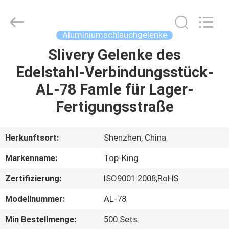
Jingji
Technology
Co.,
Ltd..
All
Aluminiumschlauchgelenke
Rights
Reserved.
Slivery Gelenke des
ZU
Edelstahl-Verbindungsstück-
HAUSE
AL-78 Famle für Lager-
PRODUKTE
Fertigungsstraße
ÜBER
Herkunftsort:
Shenzhen, China
UNS
Markenname:
Top-King
Zertifizierung:
ISO9001:2008;RoHS
WERKSBESICHTIGUNG
Modellnummer:
AL-78
QUALITÄTSKONTROLLE
Min Bestellmenge:
500 Sets