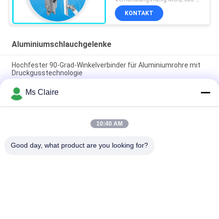
KONTAKT
Aluminiumschlauchgelenke
Hochfester 90-Grad-Winkelverbinder für Aluminiumrohre mit
Druckgusstechnologie
Ms Claire
ISO9001-zertifizierte Druckguss-Anodisierung Silber-
Aluminium-Rohrverbindung für schlanke Rohrsysteme und
industrielle Arbeitsplätze
10:40 AM
90° weiblich angezogene Aluminiumrohrverbindung mit
Vergießungskörperverbindung für Schlauchregalsysteme
Good day, what product are you looking for?
Beliebte Kategorien
Alle
Metallrohrverbinder
Metallrohrverbindungen