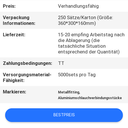
Preis:
Verhandlungsfähig
KONTAKT
Verpackung
250 Sätze/Karton (Größe:
MIT
Informationen:
360*300*160mm)
UNS
Lieferzeit:
15-20 empfing Arbeitstag nach
die Ablagerung (die
tatsächliche Situation
BITTE UM
entsprechend der Quantität)
EIN
Zahlungsbedingungen:
TT
ANGEBOT
Versorgungsmaterial-
5000sets pro Tag
Fähigkeit:
SITEMAP
Markieren:
,
Metallfitting
Aluminiumschlauchverbindungsstücke
DATENSCHUTZRICHTLINIE
BESTPREIS