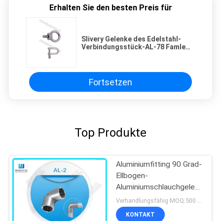
Erhalten Sie den besten Preis für
Slivery Gelenke des Edelstahl-
Verbindungsstück-AL-78 Famle
für Lager-Fertigungsstraße
Fortsetzen
Top Produkte
Aluminiumfitting 90 Grad-
Ellbogen-
Aluminiumschlauchgelenke
für Rohr Ods 28mm
Verhandlungsfähig MOQ:500 Sets
KONTAKT