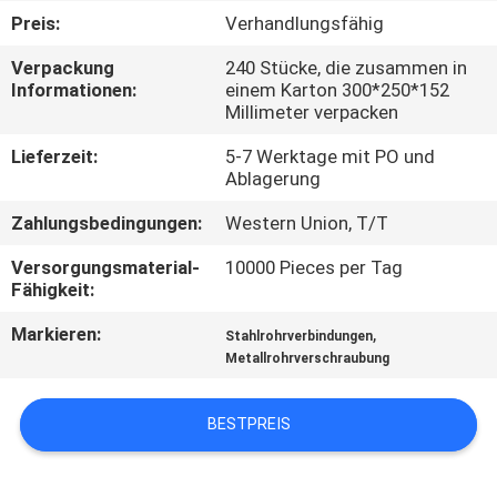
Preis:
Verhandlungsfähig
KONTAKT
Verpackung
240 Stücke, die zusammen in
MIT
Informationen:
einem Karton 300*250*152
Millimeter verpacken
UNS
Lieferzeit:
5-7 Werktage mit PO und
Ablagerung
BITTE UM
Zahlungsbedingungen:
Western Union, T/T
EIN
ANGEBOT
Versorgungsmaterial-
10000 Pieces per Tag
Fähigkeit:
Markieren:
,
SITEMAP
Stahlrohrverbindungen
Metallrohrverschraubung
DATENSCHUTZRICHTLINIE
BESTPREIS