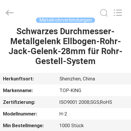
Jingji
Technology
Co.,
Ltd..
All
Metallrohrverbindungen
Rights
Reserved.
Schwarzes Durchmesser-
ZU
Metallgelenk Ellbogen-Rohr-
HAUSE
Jack-Gelenk-28mm für Rohr-
PRODUKTE
Gestell-System
ÜBER
Herkunftsort:
Shenzhen, China
UNS
Markenname:
TOP-KING
Zertifizierung:
ISO9001:2008;SGS;RoHS
WERKSBESICHTIGUNG
Modellnummer:
H-2
QUALITÄTSKONTROLLE
Min Bestellmenge:
1000 Stück