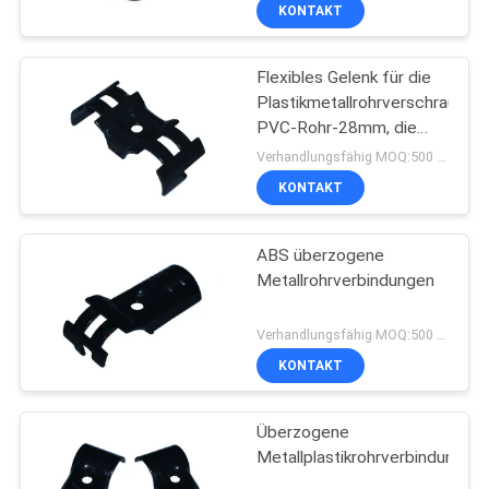
KONTAKT
Flexibles Gelenk für die
Plastikmetallrohrverschraubun
PVC-Rohr-28mm, die
mageres Rohr anschließt
Verhandlungsfähig MOQ:500 Set
KONTAKT
ABS überzogene
Metallrohrverbindungen
Verhandlungsfähig MOQ:500 Set
KONTAKT
Überzogene
Metallplastikrohrverbindung