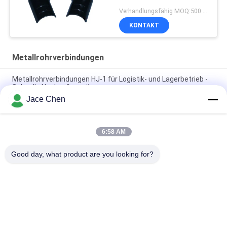
Verhandlungsfähig MOQ:500 Set
KONTAKT
Metallrohrverbindungen
Metallrohrverbindungen HJ-1 für Logistik- und Lagerbetrieb -
Schnelle Neukonfiguration
Jace Chen
Kostengünstiges Rohrbrückensystem - HJ-1
Metallrohrverbindungen für preisbewusste Projekte
6:58 AM
Rohrregalsystem Komplettlösung - HJ-1
Metallrohrverbindungen für industrielle Lagerung
Good day, what product are you looking for?
Beliebte Kategorien
Alle
Metallrohrverbinder
Metallrohrverbindungen