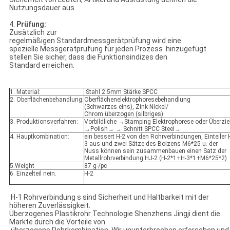
Nutzungsdauer aus.
4.
Prüfung:
Zusätzlich zur
regelmäßigen Standardmessgerätprüfung wird eine
spezielle Messgerätprüfung für jeden Prozess hinzugefügt
stellen Sie sicher, dass die Funktionsindizes den
Standard erreichen.
1. Material:
Stahl 2.5mm Stärke SPCC
2. Oberflächenbehandlung:
Oberflächenelektrophoresebehandlung
(Schwarzes eins), Zink-Nickel/
Chrom überzogen (silbriges)
3. Produktionsverfahren:
Vorbildliche →Stamping Elektrophorese oder Überzi
→Polish→ → Schnitt SPCC Steel→
4. Hauptkombination:
ein bessert H-2 von den Rohrverbindungen, Einteiler 
3 aus und zwei Sätze des Bolzens M6*25 u. der
Nuss können sein zusammenbauen einen Satz der
Metallrohrverbindung HJ-2 (H-2*1+H-3*1+M6*25*2)
5.Weight
87 g-/pc
6. Einzelteil nein.
H-2
H-1 Rohrverbindung s sind Sicherheit und Haltbarkeit mit der
höheren Zuverlässigkeit.
Überzogenes Plastikrohr Technologie Shenzhens Jingji dient die
Märkte durch die Vorteile von